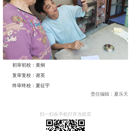
初审初校：黄炯
复审复校：谢英
终审终校：夏征宇
责任编辑：夏乐天
扫一扫在手机打开当前页