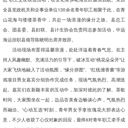
全县党政机关和企事业单位130余名青年职工相聚于此，在青
山花海与缕缕茶香中，共赴一场浪漫的缘分之旅。县总工
会、团县委、县妇联、县计生协会负责同志参加活动，中远
海运挂职县领导陈晓明出席并致辞。
活动现场布置得温馨浪漫，处处洋溢着青春气息。在主
持人风趣幽默、充满活力的引导下，破冰互动“桃花朵朵开”让
大家飞快地融入了活动氛围，“缘分拼图”、“红线缠香囊”等游
戏项目男女嘉宾分组协作完成任务，现场气氛热烈、高潮迭
起。嘉宾们在新颖丰富的互动中，加深对彼此的了解。茶歇
时间，大家围坐在一起，边品尝美食边畅谈心声，气氛热烈
而融洽。“心动互选”时刻，青年男女手拿玫瑰花大胆表达心
意，不少人收获了心仪对象的回应，最终6对青年职工牵手成