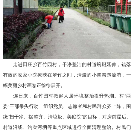
走进田庄乡百竹园村，干净整洁的村道蜿蜒延伸，错落
有致的农家小院掩映在翠竹之间，清澈的小溪潺潺流淌，一
幅美丽乡村画卷正徐徐展开。
连日来，百竹园村掀起人居环境整治提升热潮。村“两
委”干部带头行动，组织党员、志愿者和村民群众齐上阵，围
绕“扫干净、摆整齐、清垃圾、美庭院”的目标，对房前屋后、
村道沿线、沟渠河塘等重点区域进行全面清理整治。村民们