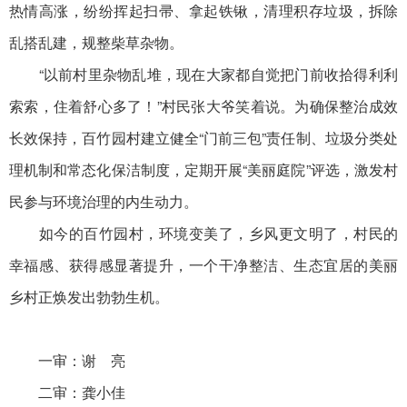
热情高涨，纷纷挥起扫帚、拿起铁锹，清理积存垃圾，拆除
乱搭乱建，规整柴草杂物。
“以前村里杂物乱堆，现在大家都自觉把门前收拾得利利
索索，住着舒心多了！”村民张大爷笑着说。为确保整治成效
长效保持，百竹园村建立健全“门前三包”责任制、垃圾分类处
理机制和常态化保洁制度，定期开展“美丽庭院”评选，激发村
民参与环境治理的内生动力。
如今的百竹园村，环境变美了，乡风更文明了，村民的
幸福感、获得感显著提升，一个干净整洁、生态宜居的美丽
乡村正焕发出勃勃生机。
一审：谢 亮
二审：龚小佳