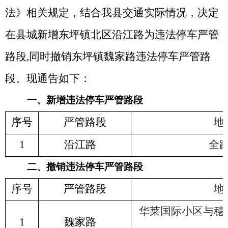
法》相关规定，结合我县交通实际情况，决定
在县城新增
东坪镇北区沿江路为违法停车严管
路段
,
同时撤销东坪镇魏家路违法停车严管路
段。
现通告如下：
一、
新增违法停车严管路段
序号
严管路段
地
1
沿江路
全
二、
撤销
违法停车严管路段
序号
严管路段
地
华莱国际小区与穗
1
魏家路