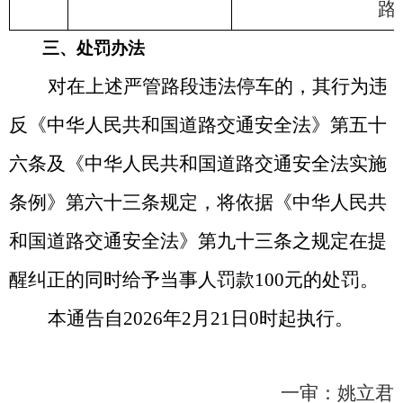
路
三
、处罚办法
对在上述
严管
路段违法停车的，其行为违
反《中华人民共和国道路交通安全法》第五十
六条及《中华人民共和国道路交通安全法实施
条例》第六十三条规定，将依据《中华人民共
和国道路交通安全法》第九十三条之规定在提
醒纠正的同时给予当事人罚款
100
元的处罚。
本通告自
202
6
年
2
月
2
1
日
0
时起执行。
一审：姚立君