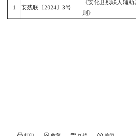
《安化县残联人辅助
1
安残联〔
2024〕3号
则》
打印
收藏
纠错
关闭