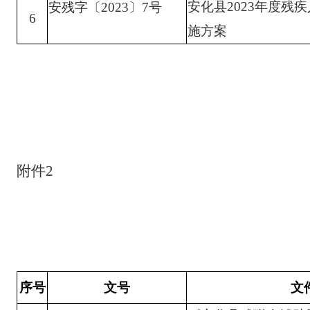
安化县
2023年度残
安残字〔
2023〕7号
6
施方案
附件
2
序号
文号
文