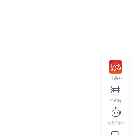
）
湘易办
知识库
）
智能问答