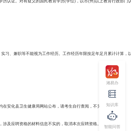
认证。对有疑义的国民教育学历(学位)，以市(州)以上教育行政部门
习、兼职等不能视为工作经历。工作经历年限按足年足月累计计算，以2
湘易办
知识库
均在安化县卫生健康局网站公布，请考生自行查阅，不另行通知。
，涉及应聘资格的材料信息不实的，取消本次应聘资格。
智能问答