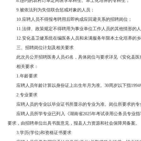
8.违约的农村订单定向医学本科生、本土化培养的专科生；
9.被依法列为失信联合惩戒对象的人员；
10.应聘人员不得报考聘用后即构成应回避关系的招聘岗位；
11.法律、政策规定不得聘用为事业单位工作人员的其他情形的人
12.安化县卫健系统在编医务人员和未满服务年限本土化培养的乡
三、招聘岗位计划及相关要求
此次共公开招聘医务人员45名，具体岗位与要求详见《安化县医疗卫
相关要求：
1.年龄要求
应聘人员年龄计算以身份证上出生年月为准。30周岁以下指1994年8
2.专业要求
应聘人员的专业以毕业证书所显示的专业为准。岗位所要求的专业参考
应聘人员所学专业已列入《湖南省2025年考试录用公务员专业指导
要求，由招聘单位出具书面意见，报县人力资源和社会保障局备案。
3.学历(学位)和资格证书要求