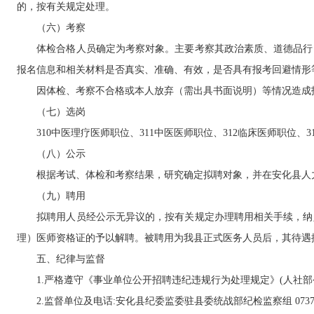
的，按有关规定处理。
（六）考察
体检合格人员确定为考察对象。主要考察其政治素质、道德品行、
报名信息和相关材料是否真实、准确、有效，是否具有报考回避情形
因体检、考察不合格或本人放弃（需出具书面说明）等情况造成
（七）选岗
310中医理疗医师职位、311中医医师职位、312临床医师职位、3
（八）公示
根据考试、体检和考察结果，研究确定拟聘对象，并在安化县人力
（九）聘用
拟聘用人员经公示无异议的，按有关规定办理聘用相关手续，纳入
理）医师资格证的予以解聘。被聘用为我县正式医务人员后，其待遇
五、纪律与监督
1.严格遵守《事业单位公开招聘违纪违规行为处理规定》(人社部令第
2.监督单位及电话:安化县纪委监委驻县委统战部纪检监察组 0737-25