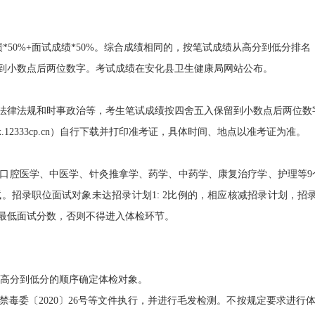
0%+面试成绩*50%。综合成绩相同的，按笔试成绩从高分到低分排
小数点后两位数字。考试成绩在安化县卫生健康局网站公布。
律法规和时事政治等，考生笔试成绩按四舍五入保留到小数点后两位数
12333cp.cn）自行下载并打印准考证，具体时间、地点以准考证为准。
医学、中医学、针灸推拿学、药学、中药学、康复治疗学、护理等9个
。招录职位面试对象未达招录计划1: 2比例的，相应核减招录计划，招
最低面试分数，否则不得进入体检环节。
高分到低分的顺序确定体检对象。
委〔2020〕26号等文件执行，并进行毛发检测。不按规定要求进行