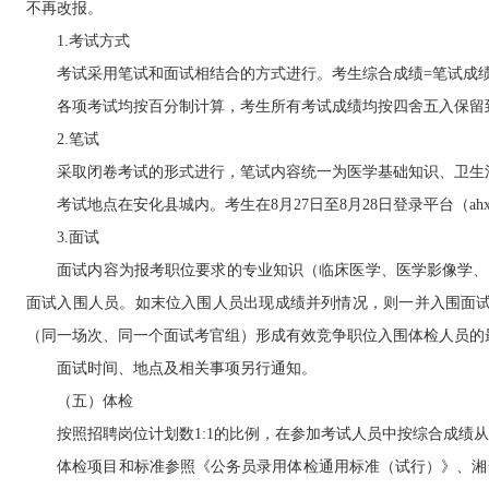
不再改报。
1.考试方式
考试采用笔试和面试相结合的方式进行。考生综合成绩=笔试成绩*5
各项考试均按百分制计算，考生所有考试成绩均按四舍五入保留到
2.笔试
采取闭卷考试的形式进行，笔试内容统一为医学基础知识、卫生法
考试地点在安化县城内。考生在8月27日至8月28日登录平台（ahx.
3.面试
面试内容为报考职位要求的专业知识（临床医学、医学影像学、口腔
面试入围人员。如末位入围人员出现成绩并列情况，则一并入围面试
（同一场次、同一个面试考官组）形成有效竞争职位入围体检人员的
面试时间、地点及相关事项另行通知。
（五）体检
按照招聘岗位计划数1:1的比例，在参加考试人员中按综合成绩从
体检项目和标准参照《公务员录用体检通用标准（试行）》、湘禁毒