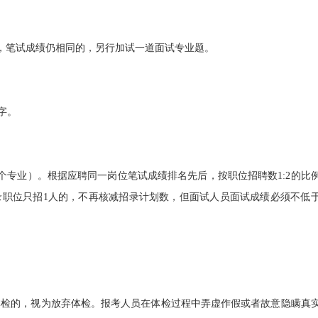
名，笔试成绩仍相同的，另行加试一道面试专业题。
字。
专业）。根据应聘同一岗位笔试成绩排名先后，按职位招聘数1:2的比
录职位只招1人的，不再核减招录计划数，但面试人员面试成绩必须不低
体检的，视为放弃体检。报考人员在体检过程中弄虚作假或者故意隐瞒真