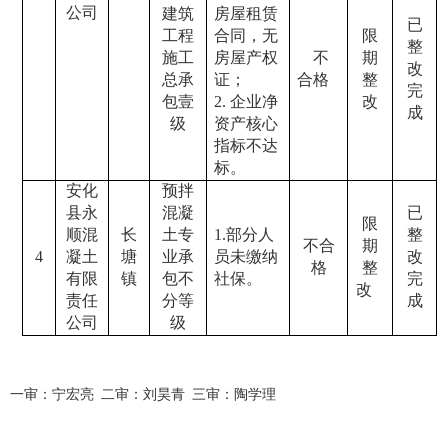
公司
建筑
房屋租赁
已
工程
合同，无
限
整
施工
房屋产权
不
期
改
总承
证；
合格
整
完
包壹
2.
企业净
改
成
级
资产核心
指标不达
标。
安化
预拌
县永
混凝
已
限
顺混
长
土专
1.
部分人
整
不合
期
4
凝土
塘
业承
员未缴纳
改
格
整
有限
镇
包不
社保。
完
改
责任
分等
成
公司
级
一审：宁宏亮 二审：刘昊青 三审：陶学理