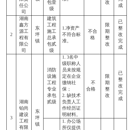
包壹
改
任公
成
级
司
湖南
建筑
已
鑫方
工程
限
东
1.
净资产
整
源工
施工
不合
期
2
坪
不符合标
改
程有
总承
格
整
镇
准。
完
限公
包贰
改
成
司
级
1.
3
名中
级职称人
消防
员未按规
已
设施
定在企业
限
整
工程
缴纳社
不
期
改
专业
保；
合格
整
完
承包
2.
缺技术
改
成
湖南
贰级
负责人工
铂尚
作经历证
东
建设
明材料。
3
坪
工程
1.
办公场
镇
有限
所仅提供