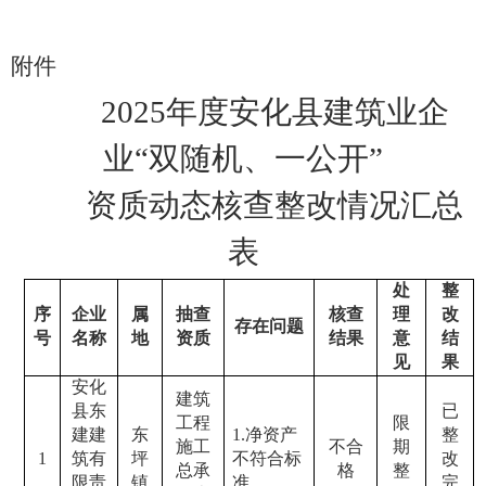
附件
202
5
年度
安化县
建筑业企
业
“双随机、一公开”
资质动态核查
整改
情况汇总
表
处
整
序
企业
属
抽查
核查
理
改
存在问题
号
名称
地
资质
结果
意
结
见
果
安化
建筑
县东
已
工程
限
建建
东
1.
净资产
整
施工
不合
期
1
筑有
坪
不符合标
改
总承
格
整
限责
镇
准。
完