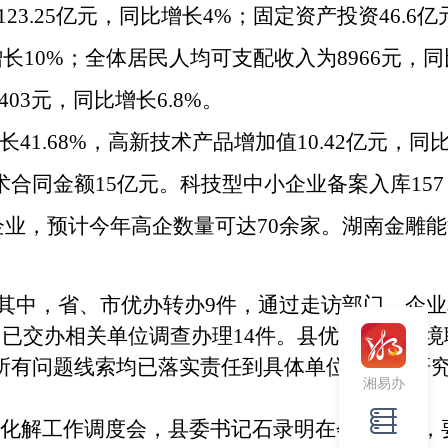
23.25亿元，同比增长4%；固定资产投资46.6亿
增长10%；全体居民人均可支配收入为8966元，同
03元，同比增长6.8%。
增长41.68%，高新技术产品增加值10.42亿元，同
术合同金额
15亿元
。
科技型中小企业备案入库
157
术企业，预计今年高企数量可达70余家。湖南金雕
，其中
，
省、市优办转办
9件，通过走访部门、企业
已交办相关单位调查办理14件
。
县优化营商环境
所有问题线索均已落实责任到具体单位，均已研
湘易办
盘化解工作调度会
，
县委书记石录明在会上强调，