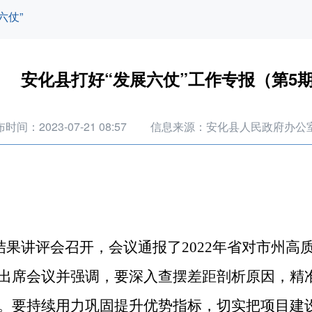
六仗”
安化县打好“发展六仗”工作专报（第5
时间：2023-07-21 08:57
信息来源：安化县人民政府办公
结果讲评会召开
，会议通报了
2022年省对市州高
出席会议并
强调，要深入查摆差距剖析原因，精
。要持续用力巩固提升优势指标，切实把项目建