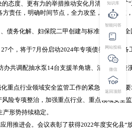
知识库
决的态度、更有力的举措推动安化月清“三地两矿”
各方责任，明确时间节点，全力攻坚，逐个突破
智能问答
）、债务化解、妇保院二甲创建与标准化建设、全
网站投稿
目
27个，将于7月份启动2024年专项债券项目储备
防办共调配抽水泵14台支援羊角塘、清塘铺、奎
微信
强化重点行业领域安全监管工作的紧急通知》，要
返回顶部
产风险专项整治，加强重点行业、重点领域安全监
生产形势持续稳定。
应用推进会。会议表彰了获得2022年度安化县“