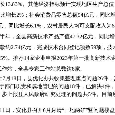
长
13.83%。其他经济指标预计实现地区生产总值1
，同比增长2%；社会消费品零售总额54亿元，同比
元，同比增长6.1%，农村居民人均可支配收入为64
上半年
，
全县
高新技术产品产值
47.32亿元，同比
款约
2.74亿元
，
完成技术合同登记项数
59项
，
技
5%
。
推荐
14家企业申报2023年第一批高新技
工作站，全县专家工作站总数达8家
。
止
7月18日
，
县
优化办共收集整理重点问题
26件
于部门职责和属地管理的问题18件，已解决4件，
一步上报县人民政府研究处理的问题共
5件。目前
月11日，安化县召开6月月清“三地两矿”暨问题楼