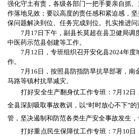
强化守土有责，各级各部门一把手要亲自抓、
作落地见效；要以高度的责任感和紧迫感，坚
保问题解决到位、任务完成到位。扎实推进问
7月17日下午，副县长莫超
在县卫健局
调
中医药示范县创建
等工作。
7月12日，
专班
组织召开安化县
2024年
作
。
7月16日，按照县防指防旱抗旱部署，
马路等镇村抗旱减灾
。
打好安全生产翻身仗工作专班：
7月12
全县深刻吸取事故教训，以“时时放心不下”
管，坚决遏制和防范各类生产安全事故发生，
打好重点民生保障仗工作专班：
7月10