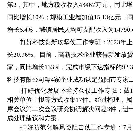
第2，其中，地方税收收入43467万元，同比增
同比增长10%；规模工业增加值15.13亿元
增长6.4%，城镇居民人均可支配收入为14790
打好科技创新攻坚仗工作专班：
2023年
长20.76%
。
目前，高新技术企业获得新发放贷
家，同比增长133%，完成市级下达指标的92.3
科技有限公司等4家企业成功认定益阳市专家
打
好
优化发展环境持久仗工作专班：
截
相关单位上报等方式收集17件。经过梳理，属
席会议第二次会议研究协调解决问题
3件
，
进
成处理建议和方案。
打
好防范化解风险阻击仗工作专班：
7