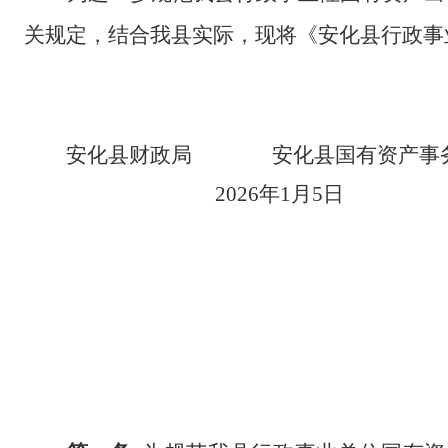
关规定，结合我县实际，现将《安化县行政事
安化县财政局
安化县
国有资产事
202
6
年
1
月
5
日