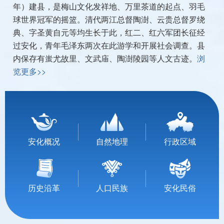
年）建县，是梅山文化发祥地、万里茶道的起点、羽毛
球世界冠军的摇篮。清代两江总督陶澍、云贵总督罗绕
典、字圣黄自元等均生长于此，红二、红六军团长征经
过安化，青年毛泽东两次在此游学和开展社会调查。县
内保存有蚩尤故里、文武庙、陶澍陵园等人文古迹。
浏
览更多>>
安化概况
自然地理
行政区域
历史沿革
人口民族
安化民俗